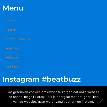
Menu
Home
Prijzen
Onze Bussen
Aanvraag
Anfrage
Contact
Instagram #beatbuzz
We gebruiken cookies om ervoor te zorgen dat onze website
zo soepel mogelijk draait. Als je doorgaat met het gebruiken
van de website, gaan we er vanuit dat ermee instemt.
Beatbuzz© 2019 All Rights Reserved.
Privacy