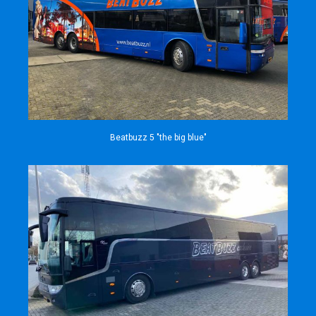
Beatbuzz 5 "the big blue"