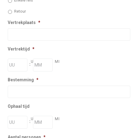
Enkele reis
Retour
Vertrekplaats
*
Vertrektijd
*
UR
MI
:
Bestemming
*
Ophaal tijd
UR
MI
:
Aantal personen
*