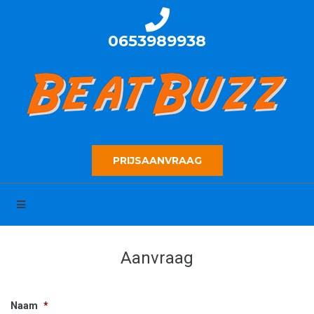
0653989938
PRIJSAANVRAAG
Aanvraag
Naam
*