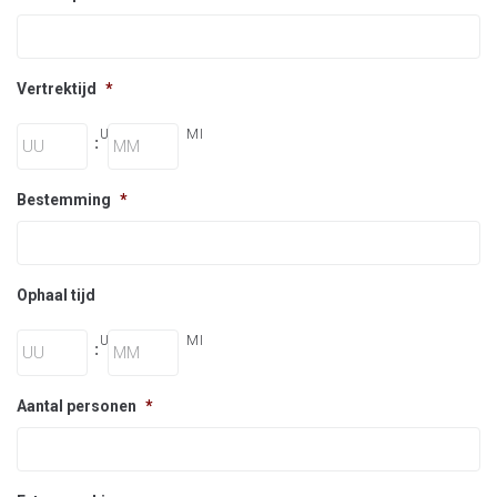
Vertrektijd
*
UR
MI
:
Bestemming
*
Ophaal tijd
UR
MI
:
Aantal personen
*