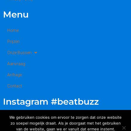
Menu
Home
Prijzen
Onze Bussen
Aanvraag
Anfrage
Contact
Instagram #beatbuzz
We gebruiken cookies om ervoor te zorgen dat onze website
zo soepel mogelijk draait. Als je doorgaat met het gebruiken
van de website, gaan we er vanuit dat ermee instemt.