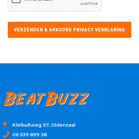
Kleibultweg 97, Oldenzaal
06 539 899 38