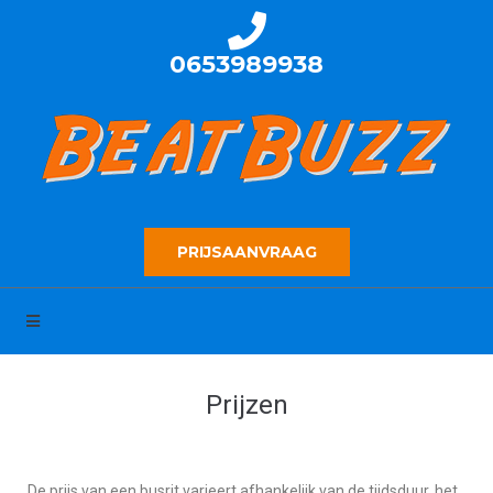
0653989938
PRIJSAANVRAAG
Prijzen
De prijs van een busrit varieert afhankelijk van de tijdsduur, het