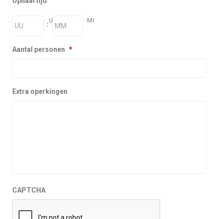
Ophaal tijd
UR
MI
:
Aantal personen
*
Extra operkingen
CAPTCHA