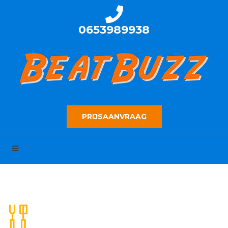
0653989938
PRIJSAANVRAAG